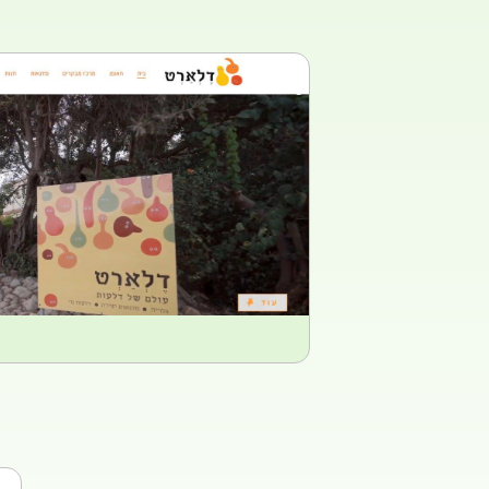
לאתר
עיצוב ובניית חנות 
דלארט - עולם ש