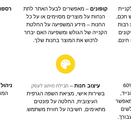
ניית
קופונים
– מאפשרים לבעל האתר לתת
רספונ
 חכם,
הנחות על מוצרים מסוימים או על כל
 רבות
החנות – מידע המשפיעה על החלטת
קונים
הקנייה של הגולש ומשפיעה האם יבחר
חינם.
לרכוש את המוצר בחנות שלך
.
חבילת מיתוג לעסק
עלה מ 60%
ניהול
עיצוב חנות
–
ייד,
המוצ
בשירות אישי, מציאת השפה הגרפית
מאפשר
העיצובית, החלטה על פונטים
שים
מתאימים, חשיבה על חווית משתמש.
בורך.