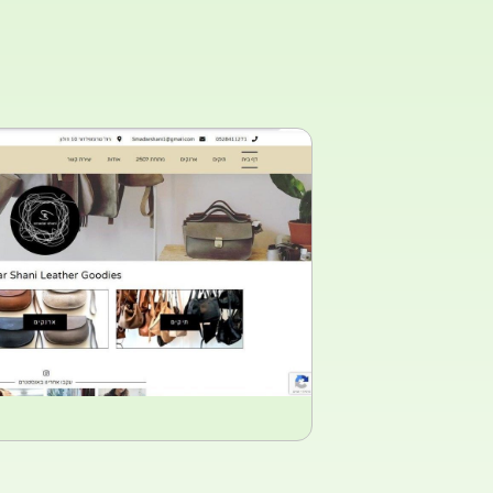
לאתר
עיצוב ובניית חנות 
סמדר שני -ארנקים ו