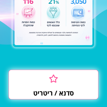
סדנא / ריטריט